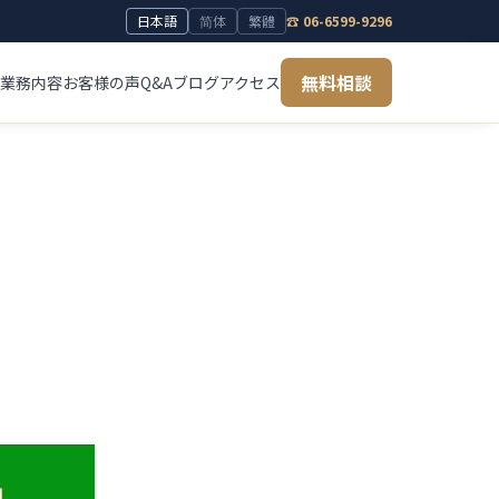
日本語
简体
繁體
☎ 06-6599-9296
無料相談
業務内容
お客様の声
Q&A
ブログ
アクセス